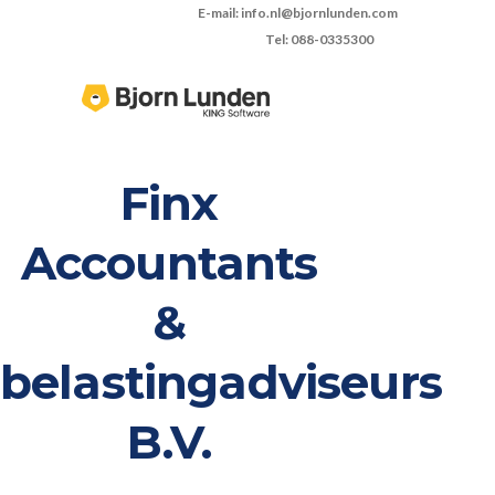
E-mail: info.nl@bjornlunden.com
Tel: 088-0335300
Finx
Accountants
&
belastingadviseurs
B.V.